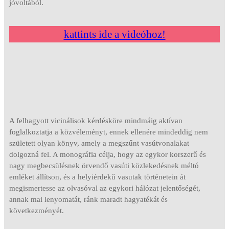
jóvoltából.
kattints ide a videóhoz!
A felhagyott vicinálisok kérdésköre mindmáig aktívan
foglalkoztatja a közvéleményt, ennek ellenére mindeddig nem
született olyan könyv, amely a megszűnt vasútvonalakat
dolgozná fel. A monográfia célja, hogy az egykor korszerű és
nagy megbecsülésnek örvendő vasúti közlekedésnek méltó
emléket állítson, és a helyiérdekű vasutak történetein át
megismertesse az olvasóval az egykori hálózat jelentőségét,
annak mai lenyomatát, ránk maradt hagyatékát és
következményét.