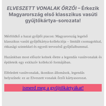
ELVESZETT VONALAK ŐRZŐI
– Érkezik
Magyarország első klasszikus vasúti
gyűjtőkártya-sorozata!
Mérföldkő a hazai gyűjtői piacon: Magyarország legelső
klasszikus vasúti gyűjtőkártya-kollekciója – limitált csomagokkal,
ritkasági szintekkel és egyedi tervezésű gyűjtőalbummal.
Hazánkban most először kelnek életre a legendás vasútvonalak és
épületeik egy exkluzív kollekció formájában.
Elfeledett vasútvonalak, ikonikus állomások, legendás
helyszínek: ez az Elveszett vonalak őrzői kártyasorozat.
ismerd meg a gyűjtőkártyákat!