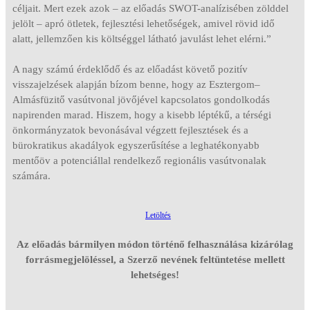
céljait. Mert ezek azok – az előadás SWOT-analízisében zölddel
jelölt – apró ötletek, fejlesztési lehetőségek, amivel rövid idő
alatt, jellemzően kis költséggel látható javulást lehet elérni.”
A nagy számú érdeklődő és az előadást követő pozitív
visszajelzések alapján bízom benne, hogy az Esztergom–
Almásfüzitő vasútvonal jövőjével kapcsolatos gondolkodás
napirenden marad. Hiszem, hogy a kisebb léptékű, a térségi
önkormányzatok bevonásával végzett fejlesztések és a
bürokratikus akadályok egyszerűsítése a leghatékonyabb
mentőöv a potenciállal rendelkező regionális vasútvonalak
számára.
Letöltés
Az előadás bármilyen módon történő felhasználása kizárólag
forrásmegjelöléssel, a Szerző nevének feltüntetése mellett
lehetséges!