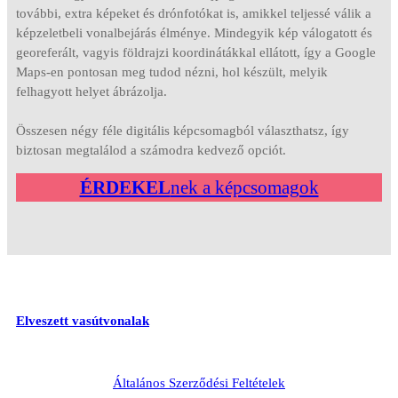
további, extra képeket és drónfotókat is, amikkel teljessé válik a
képzeletbeli vonalbejárás élménye. Mindegyik kép válogatott és
georeferált, vagyis földrajzi koordinátákkal ellátott, így a Google
Maps-en pontosan meg tudod nézni, hol készült, melyik
felhagyott helyet ábrázolja.
Összesen négy féle digitális képcsomagból választhatsz, így
biztosan megtalálod a számodra kedvező opciót.
ÉRDEKEL
nek a képcsomagok
Elveszett vasútvonalak
Általános Szerződési Feltételek