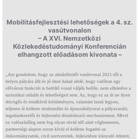
Mobilitásfejlesztési lehetőségek a 4. sz.
vasútvonalon
– A XVI. Nemzetközi
Közlekedéstudományi Konferencián
elhangzott előadásom kivonata –
„Azt gondolom, hogy az almásfüzitői vasútvonal 2021-től a
helyes pályára állt és jó úton halad afelé, hogy valóban egy
elővárosi funkciót is betöltő vonal váljék belőle, nem elfeledve a
turisztikai oldalát és lehetőségeit sem. Az, hogy ez az út ne ilyen
döcögős és rendkívül körülményes, valamint lassú legyen,
teljesen át kellene strukturálni és újraszabályozni a pályavasúti,
ingatlankezelői és fejlesztési döntéshozói mechanizmust. Mivel
ez valószínűleg nem fog olyan rövid idő alatt végbemenni,
partnerségi alapon soron kívül el kellene fogadni az
önkormányzatok, civil szervezetek, fejlesztésre irányuló ötleteit,