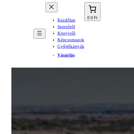
0
0 Ft
Kezdőlap
Szerzőről
Könyvről
Képcsomagok
Gyűjtőkártyák
Vásárlás