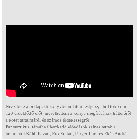
Nézz bele a budapesti könyvbemutatóm estjébe, ahol több mint
120 érdeklődő előtt mesélhettem a könyv megírásának hátteréről,
a kötet tartalmáról és számos érdekességről.
Fantasztikus, témába illeszkedő előadások színesítették a
bemutatót Káldi István, Erő Zoltán, Perger Imre és Ekés András