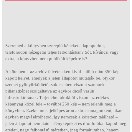
Szeretnéd a könyvben szereplő képeket a laptopodon,
telefonodon nézegetni teljes felbontásban? Sőt, kíváncsi vagy
extra, a könyvben nem publikált képekre is?
A kötetben – az archív felvételeken kívül – több mint 350 kép
kapott helyet, amelyek a jelen állapotot mutatják be, olykor
szemet gyönyörködtető, sok esetben viszont szomorú
pillanatképet szolgáltatva az egykor dicső vasúti
infrastruktúrának. Terjedelmi okokból viszont az értékes
képanyag közel fele – további 250 kép – nem jelenik meg a
könyvben. Ezeket most jelképes áron akár csomagonként, akár
egyben megvásárolhatod, így nemcsak a kötetben található –
jelen állapotot bemutató – fényképeket és drónfotókat kapod meg
eredeti, nagy felbontású méretben, jpeg formátumban, hanem