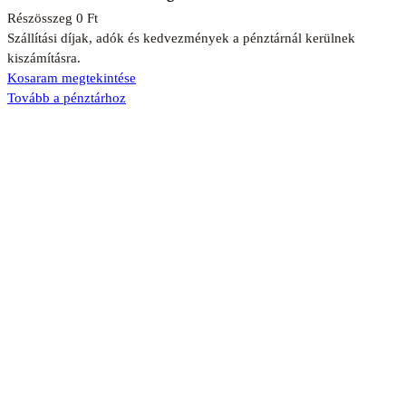
Részösszeg
0 Ft
Termékek
Szállítási díjak, adók és kedvezmények a pénztárnál kerülnek
kiszámításra.
a
Kosaram megtekintése
kosárban
Tovább a pénztárhoz