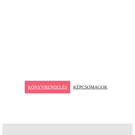
Elveszett vasútvonalak
Egy hiánypótló könyv, mely egy izgalmas időutazásra
hív, egészen a helyiérdekű vasutak hőskoráig repíti
vissza az Olvasót. Ismerd meg a Nyugat- és Közép-
Dunántúl régióinak felhagyott vagy szünetelő
utasforgalmú vasútvonalait, gazdag képi és térképi
illusztrációkkal kísérve!
KÖNYVRENDELÉS
KÉPCSOMAGOK