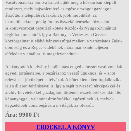
Vasútvonalakra bontva ismerhetjük meg a hőskorban kiépült
rendszert, mely hajszálereivel az egész országot gazdagon
átszőtte, a települések lakóinak jobb mobilitást, az
iparterületeknek pedig fontos összeköttetéseket biztosított.
A könyvsorozat debütáló kötete Közép- és Nyugat-Dunántúl
régióira koncentrál, így a Bakony, a Vértes és a Gerecse
közforgalmat is ellátó bányavasútjai mellett, a varázslatos Zalai-
dombság és a Répce-vidékének mára már szinte teljesen
elfeledett vicinálisai is megelevenednek.
A hiánypótló kiadvány bepillantást enged a bezárt vasútvonalak
egyedi történeteibe, a bezáráshoz vezető útjukhoz, és – ahol
releváns – jövőképet is felvázol. A kötet kiemelten foglalkozik a
jelen állapot feltárásával is, így a saját tervezésű térképekkel és
archív felvételekkel gazdagított történeti részek értékes aktuális
képanyaggal, valamint drónfotókkal egészülnek ki, melyek
képzeletbeli vonalbejárásra invitálják az olvasót.
Ára: 9900 Ft
ÉRDEKEL A KÖNYV