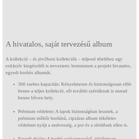
A hivatalos, saját tervezésű album
A kollekció – és jövőbeni kollekciók – teljessé tételéhez egy
exkluzív kiegészítőt is terveztem: bemutatom a projekt hivatalos,
egyedi borítós albumát.
360 zsebes kapacitás: Kényelmesen és biztonságosan elfér
benne a teljes kollekció, sőt további szériáknak is marad
benne bőven hely.
Prémium védelem: A lapok biztonságban lesznek, a
prémium műbőr borítású, cipzáras album tökéletes
védelmet nyújt a nedvesség, a por és a sérülések ellen is.
Egyedi dizájn: A borító saját tervezésű, tökéletesen