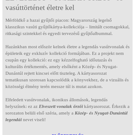
vasúttörténet életre kel
Mérföldkő a hazai gyűjtői piacon: Magyarország legelső
klasszikus vasúti gyűjtőkártya-kollekciója – limitált csomagokkal,
ritkasági szintekkel és egyedi tervezésű gyűjtőalbummal.
Hazánkban most először kelnek életre a legendás vasútvonalak és
épületeik egy exkluzív kollekció formájában. Ez a projekt nem
csupán egy kollekció: ez egy kézzelfogható időutazás és
kulturális értékmentés, amely elsőként a Közép- és Nyugat-
Dunántúl rejtett kincsei előtt tiszteleg. A kártyasorozat
tematikusan szorosan kapcsolódik a könyvekhez, de a vizuális és
közösségi élmény terén messze túl is mutat azokon.
Elfeledett vasútvonalak, ikonikus állomások, legendás
helyszínek: ez az
Elveszett vonalak őrzői
kártyasorozat. Érkezik a
sorozaton belüli első széria, amely a
Közép- és Nyugat-Dunántúl
legendái
nevet viseli!