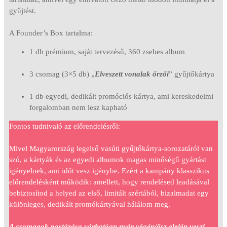
gyűjtést.
A Founder’s Box tartalma:
1 db prémium, saját tervezésű, 360 zsebes album
3 csomag (3×5 db) „
Elveszett vonalak őrzői
” gyűjtőkártya
1 db egyedi, dedikált promóciós kártya, ami kereskedelmi
forgalomban nem lesz kapható
Fontos tudnivaló az előrendelésről:
Mivel Magyarország legelső vasúti gyűjtőkártya-sorozatáról van
szó, a kártyák és az egyedi albumok magas minőségű gyártást
igényelnek, ami időt vesz igénybe. Ezért a kampány klasszikus
előrendelésként működik: amellett, hogy rendelésed leadásával
bebiztosítod a helyed az első, limitált szériából, bizalmadat egy
különleges, dedikált promókártyával hálálom meg.
A csomagok postázása várhatóan nyár végén/ősz elején veszi