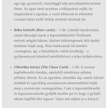
egy-egy gyönyörű, összefüggő kép mozaikjaiként kelnek
életre. Az igazi titok azonban a hátlapokon rejlik: ha
megfordítod a lapokat, a vasút hőskorát és elfeledett
vonalait életre keltő térkép részletei tárulnak fel.
Ritka kártyák
(Rare cards)
– 3 db: Limitált darabszámú,
emelt ritkaságú lapok a legszemfülesebb Őrzőknek,
melyek mögött három, általam különlegesnek ítélt épület
története bújik meg. Nem bukkannak fel minden
csomagban, így a birtoklásuk valódi kiváltság – a
gyűjteményed kötelező mérföldkövei a teljes kollekcióhoz.
Ultraritka kártya
(The Chase Card)
– 1 db: A sorozat
legértékesebb darabja, amelyből mindössze néhány
példány létezik. Ez az egyetlen, ultraritka lap, amely kézzel
dedikált és egyedileg sorszámozott mesterműként bújik
meg a szerencsés csomagokban. Csak a legszemfülesebb
és legszerencsésebb gyűjtők kezébe jut el, hogy a gyűjtői
album legfőbb éke legyen. Vajon mit rejthet ez a kártya?