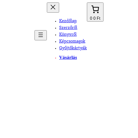
0
0 Ft
Kezdőlap
Szerzőről
Könyvről
Képcsomagok
Gyűjtőkártyák
Vásárlás