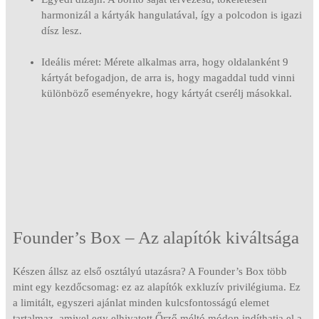
harmonizál a kártyák hangulatával, így a polcodon is igazi
dísz lesz.
Ideális méret: Mérete alkalmas arra, hogy oldalanként 9
kártyát befogadjon, de arra is, hogy magaddal tudd vinni
különböző eseményekre, hogy kártyát cserélj másokkal.
Founder’s Box – Az alapítók kiváltsága
Készen állsz az első osztályú utazásra? A Founder’s Box több
mint egy kezdőcsomag: ez az alapítók exkluzív privilégiuma. Ez
a limitált, egyszeri ajánlat minden kulcsfontosságú elemet
tartalmaz, amivel egy elhivatott Őrző méltó módon indíthatja el a