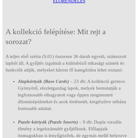
ELŐRENDELÉS
A kollekció felépítése: Mit rejt a
sorozat?
A teljes első széria (S.01) összesen 36 darab egyedi, számozott
lapból áll. A gyűjtés izgalmát a különböző ritkasági szintek és
funkciók adják, melyeket három fő kategóriára lehet osztani:
Alapkártyák (Base Cards)
– 23 db: A kollekció gerince.
Gyönyörű, részletgazdag lapok, melyek bemutatják a
legfontosabb elhagyatott vagy éppen megmentett
állomásépületeket és azok történetét, kiegészítve néhány
fontosabb adattal.
Puzzle-kártyák (Puzzle Inserts)
– 9 db: Dupla vizuális
élmény a legelszántabb gyűjtőknek. Előlapjaik
önmagukban is lenyűgözőek, de egymás mellé helyezve