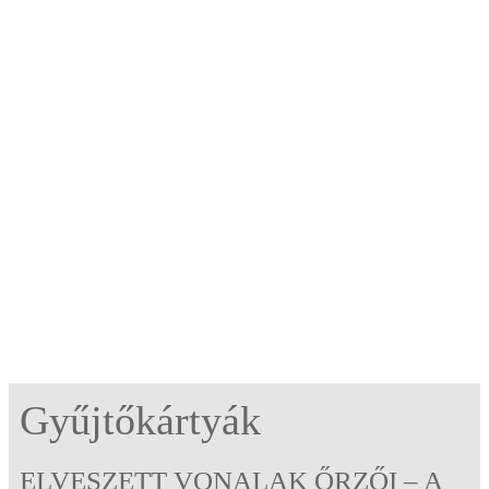
Gyűjtőkártyák
ELVESZETT VONALAK ŐRZŐI – A